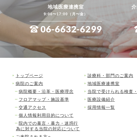
地域医療連携室
介
9:00〜17:00（月〜金）
1
06-6632-6299
トップページ
診療科・部門のご案内
病院のご案内
地域医療連携室
病院概要・沿革・医療理念
当院で受けられる検査
フロアマップ・施設基準
医療設備紹介
交通アクセス
採用情報一覧
個人情報利用目的について
院内での暴言・暴力・迷惑行
為に対する当院の対応について
ご来院される方へ